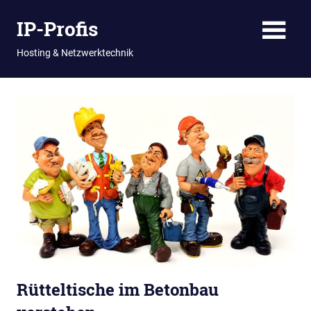
Zum
IP-Profis
Inhalt
springen
Hosting & Netzwerktechnik
Rütteltische im Betonbau