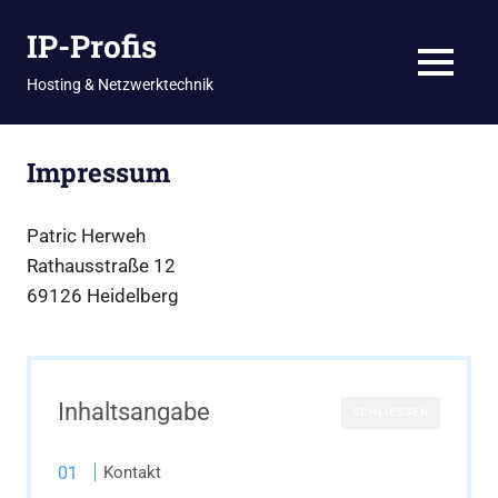
Zum
IP-Profis
Inhalt
springen
MENU
Hosting & Netzwerktechnik
Impressum
Patric Herweh
Rathausstraße 12
69126 Heidelberg
Inhaltsangabe
SCHLIESSEN
Kontakt