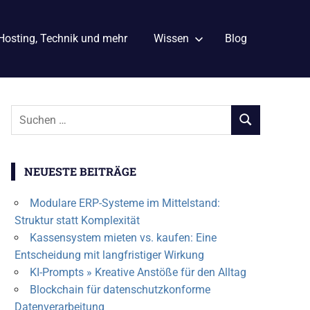
Hosting, Technik und mehr
Wissen
Blog
Suchen
SUCHEN
nach:
NEUESTE BEITRÄGE
Modulare ERP-Systeme im Mittelstand:
Struktur statt Komplexität
Kassensystem mieten vs. kaufen: Eine
Entscheidung mit langfristiger Wirkung
KI-Prompts » Kreative Anstöße für den Alltag
Blockchain für datenschutzkonforme
Datenverarbeitung