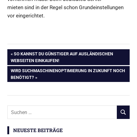
mieten sind in der Regel schon Grundeinstellungen
vor eingerichtet.
Beitragsnavigation
VORHERIGER
SO KANNST DU GÜNSTIGER AUF AUSLÄNDISCHEN
BEITRAG:
WEBSEITEN EINKAUFEN!
NÄCHSTER
WIRD SUCHMASCHINENOPTIMIERUNG IN ZUKUNFT NOCH
BEITRAG:
BENÖTIGT?
Suchen
SUCHEN
nach:
NEUESTE BEITRÄGE